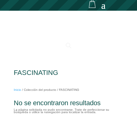
FASCINATING
Inicio
/
Colección del producto
/
FASCINATING
No se encontraron resultados
La página solicitada no pudo encontrarse. Trate de perfeccionar su
búsqueda o utilice la navegación para localizar la entrada.