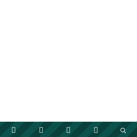







