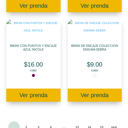
Ver prenda
Ver prenda
BIKINI CON PUNTOS Y ENCAJE
BIKINI DE ENCAJE COLECCION
AZUL NICOLE
ENIGMA SEBRA
$
16.00
$
9.00
color
color
Ver prenda
Ver prenda
1
2
3
4
…
13
14
15
next