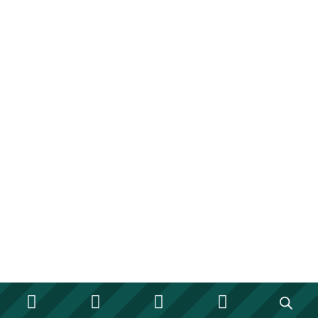







