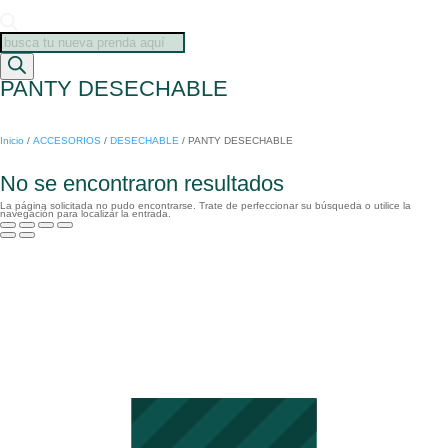
Búsqueda
de
productos
PANTY DESECHABLE
Inicio
/
ACCESORIOS
/
DESECHABLE
/
PANTY DESECHABLE
No se encontraron resultados
La página solicitada no pudo encontrarse. Trate de perfeccionar su búsqueda o utilice la
navegación para localizar la entrada.