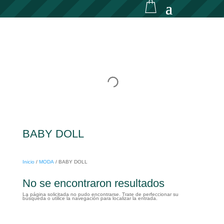
BABY DOLL
Inicio
/
MODA
/
BABY DOLL
No se encontraron resultados
La página solicitada no pudo encontrarse. Trate de perfeccionar su
búsqueda o utilice la navegación para localizar la entrada.