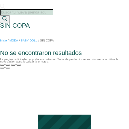
Búsqueda
de
productos
SIN COPA
Inicio
/
MODA
/
BABY DOLL
/
SIN COPA
No se encontraron resultados
La página solicitada no pudo encontrarse. Trate de perfeccionar su búsqueda o utilice la
navegación para localizar la entrada.