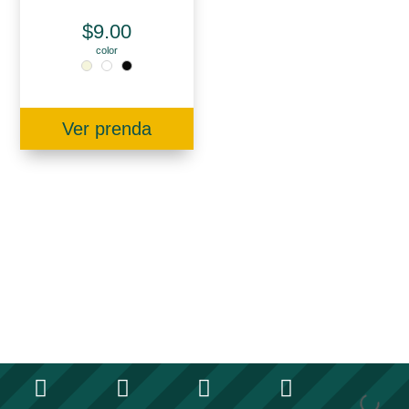
$
9.00
color
Ver prenda







