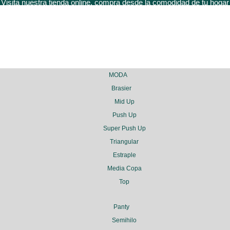
Visita nuestra tienda online, compra desde la comodidad de tu hogar
MODA
Brasier
Mid Up
Push Up
Super Push Up
Triangular
Estraple
Media Copa
Top
ice la navegación para localizar la entrada.
Panty
Semihilo