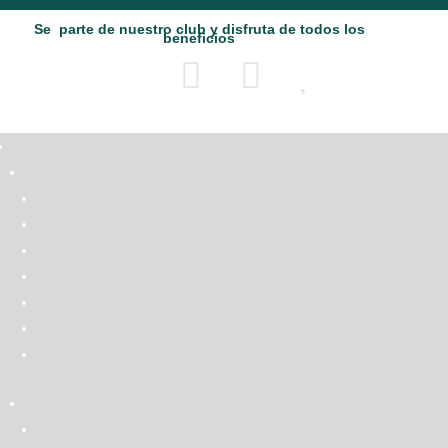
Se parte de nuestro club y disfruta de todos los
beneficios



Búsqueda
de
productos
TRIANGULAR
Inicio
/
TRAJE DE BAÑO
/
BRASIER
/
TRIANGULAR
No se encontraron resultados
La página solicitada no pudo encontrarse. Trate de perfeccionar su búsqueda o util