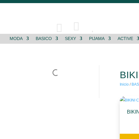



MODA
BASICO
SEXY
PIJAMA
ACTIVE
BIKI
Inicio
/
BAS
BIKI