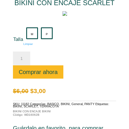
BIKINI CON ENCAJE SCARLET
M
P
Talla
Limpiar
BIKINI
CON
ENCAJE
SCARLET
cantidad
Comprar ahora
El
El
$
6,00
$
3,00
precio
precio
original
actual
era:
es:
$6,00.
$3,00.
SKU:
11182
Categorías:
BASICO
,
BIKINI
,
General
,
PANTY
Etiquetas:
BIKINI
,
SCARLET
,
TERRACOTA
BIKINI CON ENCAJE BIKINI
Código: WD16062B
Guárdalo en favorito, para comprar