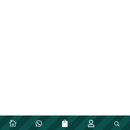







