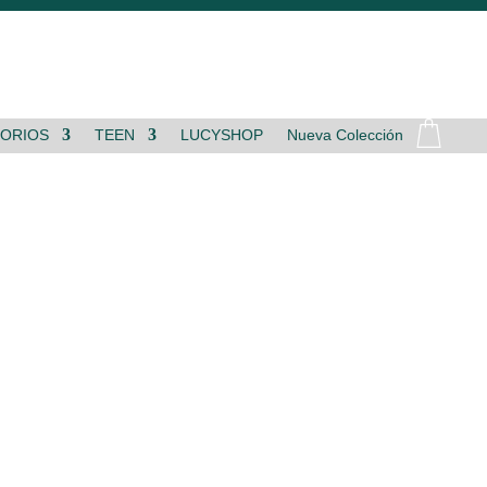
ORIOS
TEEN
LUCYSHOP
Nueva Colección