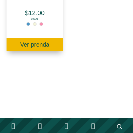
$
12.00
color
Ver prenda







