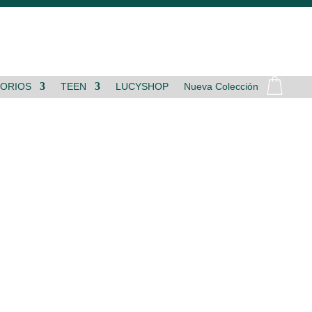
ORIOS
TEEN
LUCYSHOP
Nueva Colección