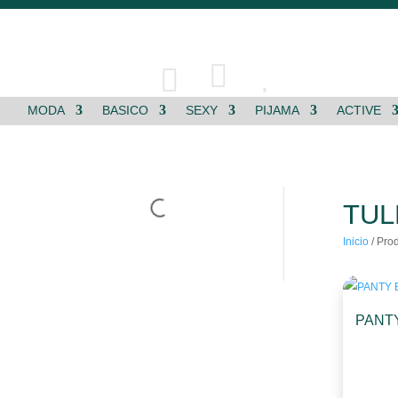



MODA
BASICO
SEXY
PIJAMA
ACTIVE
TUL
Inicio
/
Prod
PANTY