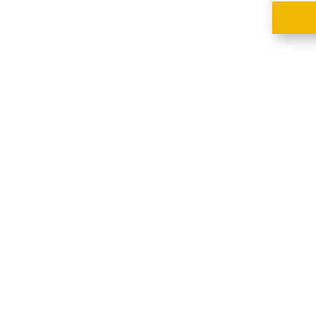
Brasier
Pantys
Sexy
Fajas