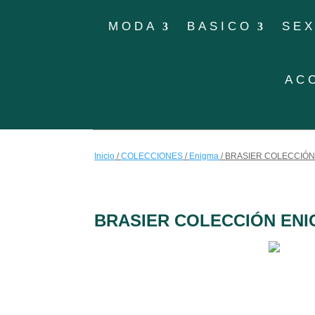
MODA
BASICO
SE
AC
Inicio
/
COLECCIONES
/
Enigma
/
BRASIER COLECCIÓN
BRASIER COLECCIÓN EN