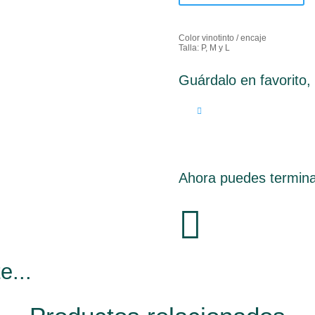
Color vinotinto / encaje
Talla: P, M y L
Guárdalo en favorito
Ahora puedes termina

e...