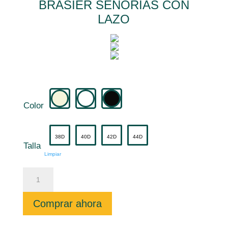
BRASIER SEÑORIAS CON
LAZO
Color
38D
40D
42D
44D
Talla
Limpiar
BRASIER
SEÑORIAS
CON
LAZO
cantidad
Comprar ahora