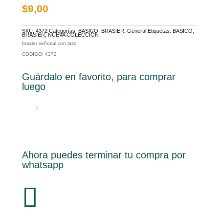
$
9,00
SKU:
4372
Categorías:
BASICO
,
BRASIER
,
General
Etiquetas:
BASICO
,
BRASIER
,
NUEVA COLECCIÓN
brasier señorial con lazo
CODIGO: 4372
Guárdalo en favorito, para comprar
luego
Ahora puedes terminar tu compra por
whatsapp
