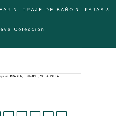
EAR
TRAJE DE BAÑO
FAJAS
eva Colección
iquetas:
BRASIER
,
ESTRAPLE
,
MODA
,
PAULA
o
l
0.