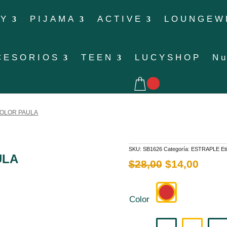
XY
PIJAMA
ACTIVE
LOUNGEW
CESORIOS
TEEN
LUCYSHOP
Nu
COLOR PAULA
SKU:
SB1626
Categoría:
ESTRAPLE
Et
ULA
El
El
$
28,00
$
14,00
precio
preci
original
actua
era:
es:
$28,00.
$14,0
Color