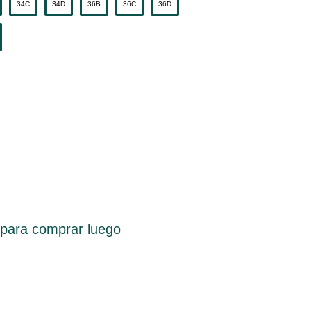
34C
34D
36B
36C
36D
, para comprar luego