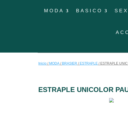
MODA
BASICO
SE
AC
Inicio
/
MODA
/
BRASIER
/
ESTRAPLE
/
ESTRAPLE UNI
ESTRAPLE UNICOLOR PA