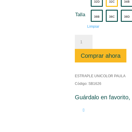
32D
32C
34B
Talla
38B
38C
38D
Limpiar
ESTRAPLE
UNICOLOR
PAULA
cantidad
Comprar ahora
ESTRAPLE UNICOLOR PAULA
Código: SB1626
Guárdalo en favorito