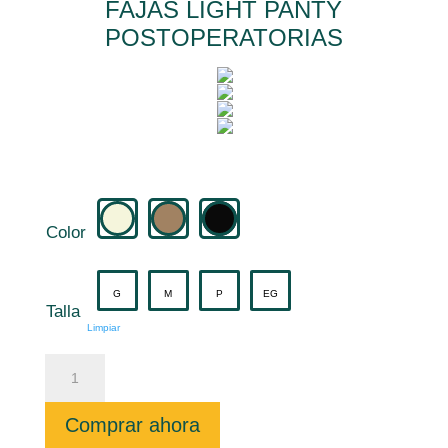
FAJAS LIGHT PANTY
POSTOPERATORIAS
Color
G
M
P
EG
Talla
Limpiar
FAJAS
LIGHT
PANTY
POSTOPERATORIAS
cantidad
Comprar ahora