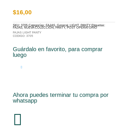
$
16,00
SKU:
3705
Categorías:
FAJAS
,
General
,
LIGHT
,
PANTY
Etiquetas:
FAJAS
,
NUEVA COLECCIÓN
,
PANTY
,
POST OPERATORIO
FAJAS LIGHT PANTY
CODIGO: 3705
Guárdalo en favorito, para comprar
luego
Ahora puedes terminar tu compra por
whatsapp
