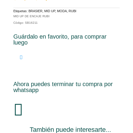
original
actual
era:
es:
$29,00.
$14,50.
Etiquetas:
BRASIER
,
MID UP
,
MODA
,
RUBI
MID UP DE ENCAJE RUBI
Código: SB16211
Guárdalo en favorito, para comprar
luego
Ahora puedes terminar tu compra por
whatsapp

También puede interesarte...