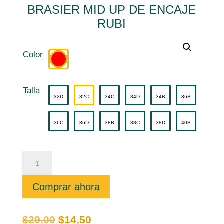
BRASIER MID UP DE ENCAJE
RUBI
Color
Talla
32D
32C
34C
34D
34B
36B
36C
36D
38B
38C
38D
40B
BRASIER
MID
UP
DE
ENCAJE
RUBI
cantidad
Comprar ahora
El
El
$
29,00
$
14,50
precio
precio