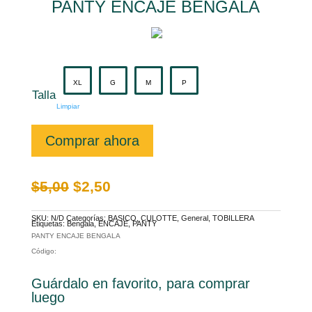
PANTY ENCAJE BENGALA
XL
G
M
P
Talla
Limpiar
PANTY
ENCAJE
Comprar ahora
BENGALA
cantidad
El
El
$
5,00
$
2,50
precio
precio
original
actual
era:
es:
$5,00.
$2,50.
SKU:
N/D
Categorías:
BASICO
,
CULOTTE
,
General
,
TOBILLERA
Etiquetas:
Bengala
,
ENCAJE
,
PANTY
PANTY ENCAJE BENGALA
Código:
Guárdalo en favorito, para comprar
luego