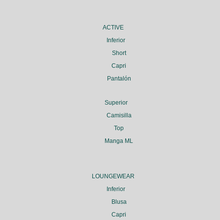
ACTIVE
Inferior
Short
Capri
Pantalón
Superior
Camisilla
Top
Manga ML
LOUNGEWEAR
Inferior
Blusa
Capri