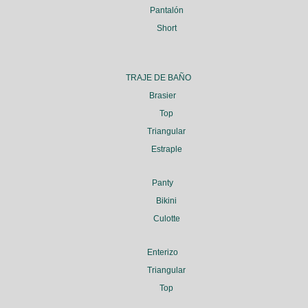
Pantalón
Short
TRAJE DE BAÑO
Brasier
Top
Triangular
Estraple
Panty
Bikini
Culotte
Enterizo
Triangular
Top