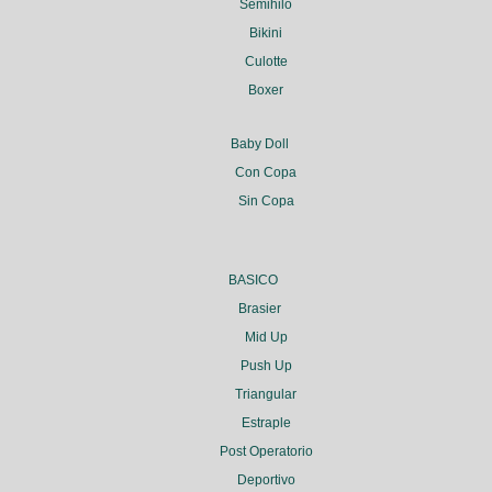
Semihilo
Bikini
Culotte
Boxer
Baby Doll
Con Copa
Sin Copa
BASICO
Brasier
Mid Up
Push Up
Triangular
Estraple
Post Operatorio
Deportivo