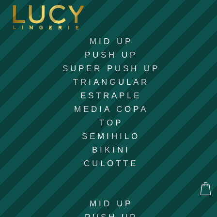
MID UP
PUSH UP
SUPER PUSH UP
TRIANGULAR
ESTRAPLE
MEDIA COPA
TOP
SEMIHILO
BIKINI
CULOTTE
MID UP